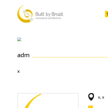
adm
x
x, x