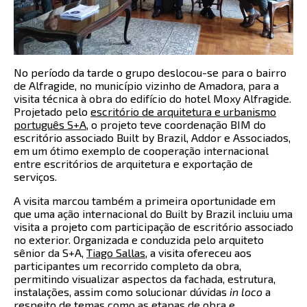
No período da tarde o grupo deslocou-se para o bairro
de Alfragide, no município vizinho de Amadora, para a
visita técnica à obra do edifício do hotel Moxy Alfragide.
Projetado pelo
escritório de arquitetura e urbanismo
português S+A
, o projeto teve coordenação BIM do
escritório associado Built by Brazil,
Addor e Associados
,
em um ótimo exemplo de cooperação internacional
entre escritórios de arquitetura e exportação de
serviços.
A visita marcou também a primeira oportunidade em
que uma ação internacional do Built by Brazil incluiu uma
visita a projeto com participação de escritório associado
no exterior. Organizada e conduzida pelo arquiteto
sênior da S+A,
Tiago Sallas
, a visita ofereceu aos
participantes um recorrido completo da obra,
permitindo visualizar aspectos da fachada, estrutura,
instalações, assim como solucionar dúvidas
in loco
a
respeito de temas como as etapas de obra e