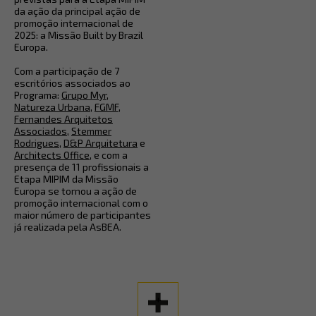
da ação da principal ação de
promoção internacional de
2025: a Missão Built by Brazil
Europa.
Com a participação de 7
escritórios associados ao
Programa:
Grupo Myr
,
Natureza Urbana
,
FGMF
,
Fernandes Arquitetos
Associados
,
Stemmer
Rodrigues
,
D&P Arquitetura
e
Architects Office
, e com a
presença de 11 profissionais a
Etapa MIPIM da Missão
Europa se tornou a ação de
promoção internacional com o
maior número de participantes
já realizada pela AsBEA.
+