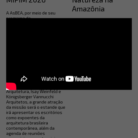
Amazônia
A AsBEA, por meio de seu
programa de
Na semana em que se
internacionalização, Built by
encerram a Bienal de Veneza e
Brazil, realizado em parceria
a COP30 em Belém, conheça
com a ApexBrasil, irá promover
mais sobre o Forest Gens, um
missão internacional para o
projeto de cartografia crítica
MIPIM 2026, mirando a
do associado Built by Brazil,
promoção de exportações de
ARCHITECTS OFFICE, em
arquitetura e urbanismo. Com
parceria com o Poles Studio,
a participação dos grandes
que revela a extensão das
nomes: FGMF, Natureza
transformações
Urbana, Fernandes
antropogênicas na Amazônia.
Arquitetos, ARCHITECTS
OFFICE, aflalo/gasperini
arquitetos, Bernardes
Arquitetura, Isay Weinfeld e
Königsberger Vannucchi
Arquitetos, a grande atração
da missão será o estande que
irá apresentar os escritórios
como expoentes da
arquitetura brasileira
contemporânea, além da
agenda de reuniões