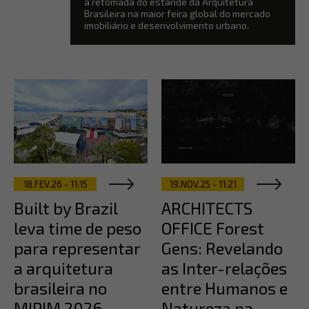
a retomada do estande da Arquitetura
Brasileira na maior feira global do mercado
imobiliário e desenvolvimento urbano.
18.FEV.26 - 11:15
19.NOV.25 - 11:21
Built by Brazil
ARCHITECTS
leva time de peso
OFFICE Forest
para representar
Gens: Revelando
a arquitetura
as Inter-relações
brasileira no
entre Humanos e
MIPIM 2026
Natureza na