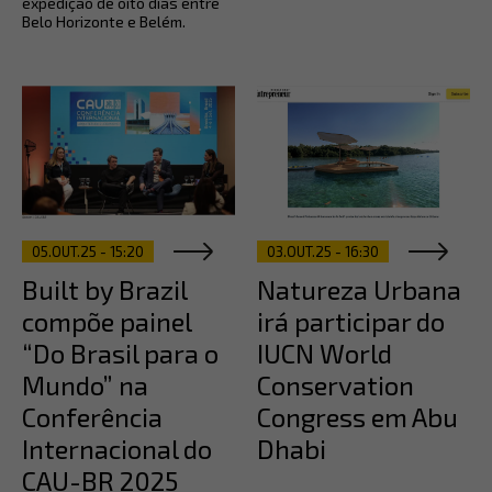
expedição de oito dias entre
Belo Horizonte e Belém.
05.OUT.25 - 15:20
03.OUT.25 - 16:30
Built by Brazil
Natureza Urbana
compõe painel
irá participar do
“Do Brasil para o
IUCN World
Mundo” na
Conservation
Conferência
Congress em Abu
Internacional do
Dhabi
CAU-BR 2025