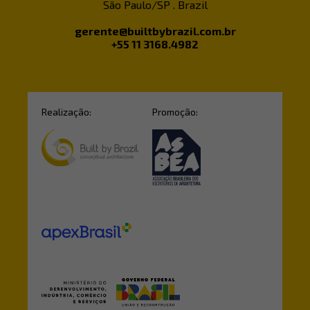
São Paulo/SP . Brazil
gerente@builtbybrazil.com.br
+55 11 3168.4982
Realização:
Promoção: