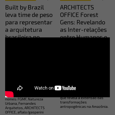
Built by Brazil
ARCHITECTS
leva time de peso
OFFICE Forest
para representar
Gens: Revelando
a arquitetura
as Inter-relações
brasileira no
entre Humanos e
MIPIM 2026
Natureza na
Amazônia
A AsBEA, por meio de seu
programa de
Na semana em que se
internacionalização, Built by
encerram a Bienal de Veneza e
Brazil, realizado em parceria
a COP30 em Belém, conheça
com a ApexBrasil, irá promover
mais sobre o Forest Gens, um
missão internacional para o
projeto de cartografia crítica
MIPIM 2026, mirando a
do associado Built by Brazil,
promoção de exportações de
ARCHITECTS OFFICE, em
arquitetura e urbanismo. Com
parceria com o Poles Studio,
a participação dos grandes
que revela a extensão das
nomes: FGMF, Natureza
transformações
Urbana, Fernandes
antropogênicas na Amazônia.
Arquitetos, ARCHITECTS
OFFICE, aflalo/gasperini