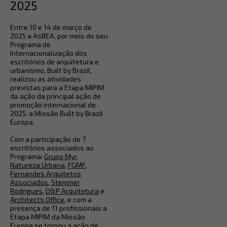
2025
Entre 10 e 14 de março de
2025 a AsBEA, por meio do seu
Programa de
Internacionalização dos
escritórios de arquitetura e
urbanismo, Built by Brazil,
realizou as atividades
previstas para a Etapa MIPIM
da ação da principal ação de
promoção internacional de
2025: a Missão Built by Brazil
Europa.
Com a participação de 7
escritórios associados ao
Programa:
Grupo Myr
,
Natureza Urbana
,
FGMF
,
Fernandes Arquitetos
Associados
,
Stemmer
Rodrigues
,
D&P Arquitetura
e
Architects Office
, e com a
presença de 11 profissionais a
Etapa MIPIM da Missão
Europa se tornou a ação de