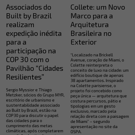
Associados do
Collete: um Novo
Built by Brazil
Marco para a
realizam
Arquitetura
expedição inédita
Brasileira no
para a
Exterior
participação na
“Localizado na Brickell
COP 30 com o
Avenue, coração de Miami, o
Colette reinterpreta o
Pavilhão “Cidades
conceito de luxo na cidade: um
Resilientes”
edifício boutique de apenas
38 apartamentos. Inspirado
na Colette parisiense, o
Sergio Myssior e Thiago
projeto foi concebido como
Metzker, sócios do Grupo MYR,
peça única — arquitetura que
escritório de urbanismo e
costura percursos, pátio e
sustentabilidade associado
tipologias em um gesto
ao Built by Brazil, estão na
exclusivo, marcado pela
COP30 para discutir o papel
relação direta com a paisagem
das cidades para o
de Miami” – segundo
cumprimento das metas
apresentação no site da
climáticas, após completarem
OSPA.