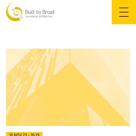
PT
EN
16.NOV.23 - 16:19