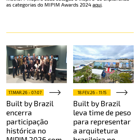
as categorias do MIPIM Awards 2024
aqui
.
17.MAR.26 - 07:07
18.FEV.26 - 11:15
Built by Brazil
Built by Brazil
encerra
leva time de peso
participação
para representar
histórica no
a arquitetura
MIPIM 2026 com
brasileira no