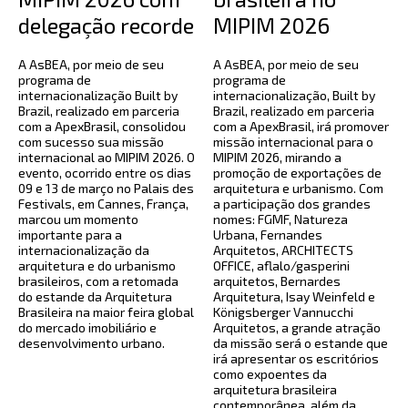
delegação recorde
MIPIM 2026
A AsBEA, por meio de seu
A AsBEA, por meio de seu
programa de
programa de
internacionalização Built by
internacionalização, Built by
Brazil, realizado em parceria
Brazil, realizado em parceria
com a ApexBrasil, consolidou
com a ApexBrasil, irá promover
com sucesso sua missão
missão internacional para o
internacional ao MIPIM 2026. O
MIPIM 2026, mirando a
evento, ocorrido entre os dias
promoção de exportações de
09 e 13 de março no Palais des
arquitetura e urbanismo. Com
Festivals, em Cannes, França,
a participação dos grandes
marcou um momento
nomes: FGMF, Natureza
importante para a
Urbana, Fernandes
internacionalização da
Arquitetos, ARCHITECTS
arquitetura e do urbanismo
OFFICE, aflalo/gasperini
brasileiros, com a retomada
arquitetos, Bernardes
do estande da Arquitetura
Arquitetura, Isay Weinfeld e
Brasileira na maior feira global
Königsberger Vannucchi
do mercado imobiliário e
Arquitetos, a grande atração
desenvolvimento urbano.
da missão será o estande que
irá apresentar os escritórios
como expoentes da
arquitetura brasileira
contemporânea, além da